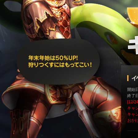
開始日
終了日
[12/
キャ
キャ
おか