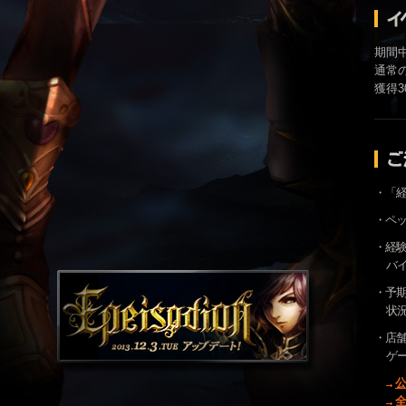
期間
通常
獲得
・「経
・ペ
・経験
バ
・予
状
・店
ゲ
公
全