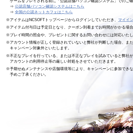
ゲームをプレイされる前に「公認店舗パソコン確認システム」でのご
⇒
公認店舗パソコン確認システムはこちら
⇒
全国の公認ネットカフェはこちら
※アイテムはNCSOFTトップページからログインしていただき、
マイイ
※アイテム付与日は予定日となり、クーポン到着までお時間がかかる場
※プレイ時間の照会や、プレゼントに関するお問い合わせには対応いた
※アカウント情報が正しく登録されていないと弊社が判断した場合、ま
キャンペーン対象外といたします。
※不正なプレイを行っている、または不正なプレイを試みていると弊社
アカウントの利用停止等の厳しい対処をさせていただきます。
※予期せぬメンテナンスや店舗環境等により、キャンペーンに参加でき
予めご了承ください。