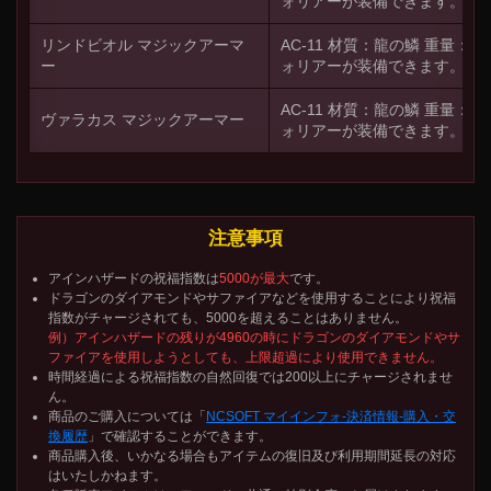
ォリアーが装備できます。
リンドビオル マジックアーマ
AC-11 材質：龍の鱗 重量：2
ー
ォリアーが装備できます。
AC-11 材質：龍の鱗 重量：2
ヴァラカス マジックアーマー
ォリアーが装備できます。
注意事項
アインハザードの祝福指数は
5000が最大
です。
ドラゴンのダイアモンドやサファイアなどを使用することにより祝福
指数がチャージされても、5000を超えることはありません。
例）アインハザードの残りが4960の時にドラゴンのダイアモンドやサ
ファイアを使用しようとしても、上限超過により使用できません。
時間経過による祝福指数の自然回復では200以上にチャージされませ
ん。
商品のご購入については「
NCSOFT マイインフォ-決済情報-購入・交
換履歴
」で確認することができます。
商品購入後、いかなる場合もアイテムの復旧及び利用期間延長の対応
はいたしかねます。