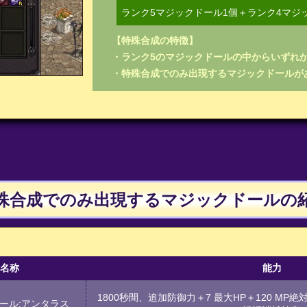
ランク5マジックドール1個＋ランク4マジ
【特殊合成の特徴】
・ランク5のマジックドールの中からいずれ
・特殊合成でのみ出現するマジックドールが
殊合成でのみ出現するマジックドールの
名称
能力
1800秒間、追加防御力＋7 最大HP＋120 MP
ール:アンタラス