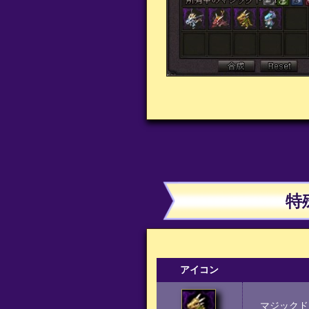
特
アイコン
マジックド