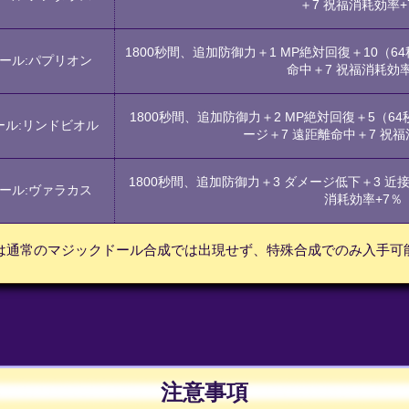
＋7 祝福消耗効率+
1800秒間、追加防御力＋1 MP絶対回復＋10（64
ール:パプリオン
命中＋7 祝福消耗効率
1800秒間、追加防御力＋2 MP絶対回復＋5（6
ール:リンドビオル
ージ＋7 遠距離命中＋7 祝福
1800秒間、追加防御力＋3 ダメージ低下＋3 近
ール:ヴァラカス
消耗効率+7％
は通常のマジックドール合成では出現せず、特殊合成でのみ入手可
注意事項