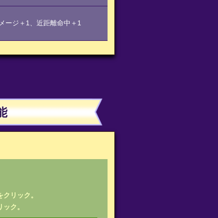
メージ＋1、近距離命中＋1
能
をクリック。
リック。