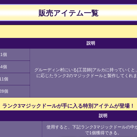
販売アイテム一覧
説明
1個
4個
グルーディン村にいる[工芸師]アルカに持っていくと
に応じたランク2のマジックドールと製作してくれ
11個
28個
ランク3マジックドールが手に入る特別アイテムが登場！
説明
使用すると、下記ランク3マジックドールの中
で1個獲得できる。