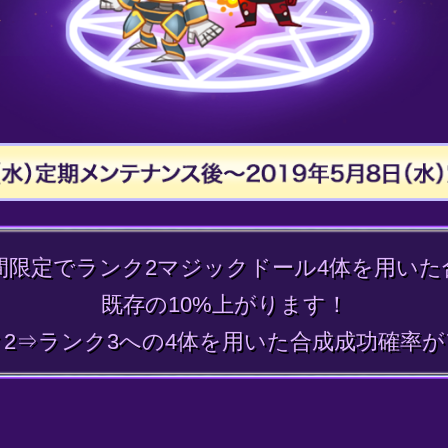
間限定でランク2マジックドール4体を用いた
既存の10%上がります！
2⇒ランク3への4体を用いた合成成功確率