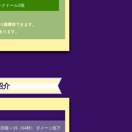
ックドール3個
か1個獲得できます。
あります。
紹介
絶対回復＋15（64秒） ダメージ低下