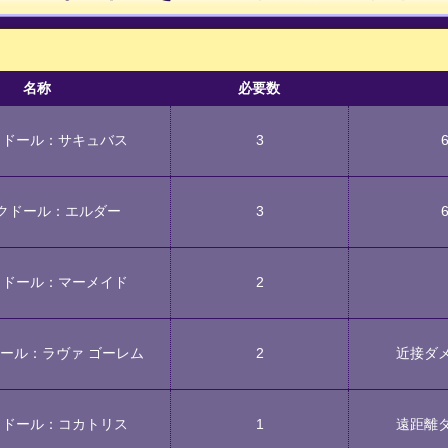
名称
必要数
クドール：サキュバス
3
クドール：エルダー
3
クドール：マーメイド
2
ール：ラヴァ ゴーレム
2
近接ダ
クドール：コカトリス
1
遠距離