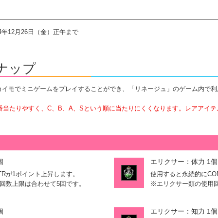
014年12月26日（金）正午まで
ナップ
0カイモでミニゲームをプレイすることができ、「リネージュ」のゲーム内で
番当たりやすく、C、B、A、S
という順に当たりにくくなります。レアアイテ
個
エリクサー：体力 1個
TRが1ポイント上昇します。
使用すると永続的にCO
回数上限は合わせて5回です。
※エリクサー類の使用
個
エリクサー：知力 1個