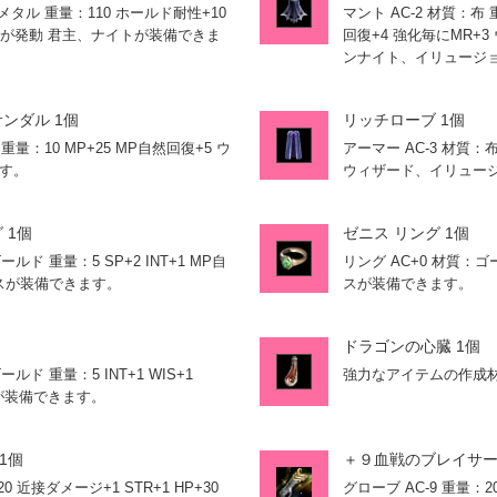
：メタル 重量：110 ホールド耐性+10
マント AC-2 材質：布 重
0が発動 君主、ナイトが装備できま
回復+4 強化毎にMR+
ンナイト、イリュージ
ンダル 1個
リッチローブ 1個
 重量：10 MP+25 MP自然回復+5 ウ
アーマー AC-3 材質：布
す。
ウィザード、イリュー
 1個
ゼニス リング 1個
ルド 重量：5 SP+2 INT+1 MP自
リング AC+0 材質：
ラスが装備できます。
スが装備できます。
ドラゴンの心臓 1個
ルド 重量：5 INT+1 WIS+1
強力なアイテムの作成
スが装備できます。
1個
＋９血戦のブレイサー
0 近接ダメージ+1 STR+1 HP+30
グローブ AC-9 重量：20