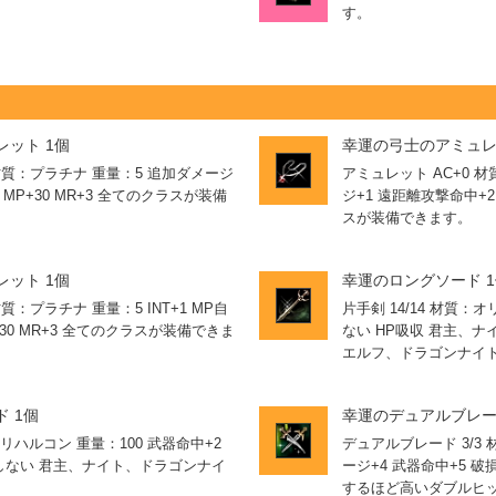
す。
ット 1個
幸運の弓士のアミュレ
 材質：プラチナ 重量：5 追加ダメージ
アミュレット AC+0 
0 MP+30 MR+3 全てのクラスが装備
ジ+1 遠距離攻撃命中+2 
スが装備できます。
ット 1個
幸運のロングソード 
質：プラチナ 重量：5 INT+1 MP自
片手剣 14/14 材質：オ
P+30 MR+3 全てのクラスが装備できま
ない HP吸収 君主、
エルフ、ドラゴンナイ
 1個
幸運のデュアルブレー
オリハルコン 重量：100 武器命中+2
デュアルブレード 3/3
損しない 君主、ナイト、ドラゴンナイ
ージ+4 武器命中+5 
するほど高いダブルヒ