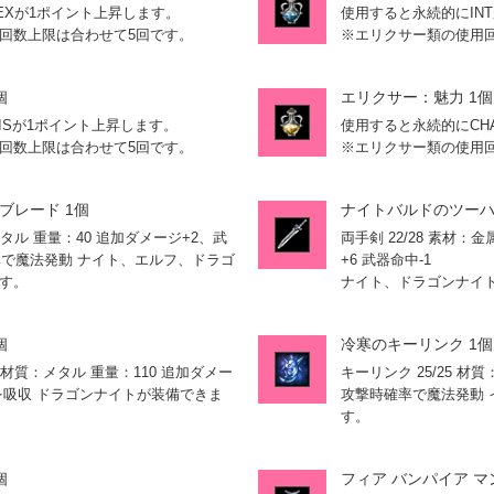
EXが1ポイント上昇します。
使用すると永続的にIN
回数上限は合わせて5回です。
※エリクサー類の使用
個
エリクサー：魅力 1個
ISが1ポイント上昇します。
使用すると永続的にCH
回数上限は合わせて5回です。
※エリクサー類の使用
ブレード 1個
ナイトバルドのツーハン
：メタル 重量：40 追加ダメージ+2、武
両手剣 22/28 素材：金
率で魔法発動 ナイト、エルフ、ドラゴ
+6 武器命中-1
す。
ナイト、ドラゴンナイ
個
冷寒のキーリンク 1個
0 材質：メタル 重量：110 追加ダメー
キーリンク 25/25 材質
HPを吸収 ドラゴンナイトが装備できま
攻撃時確率で魔法発動
す。
個
フィア バンパイア マ