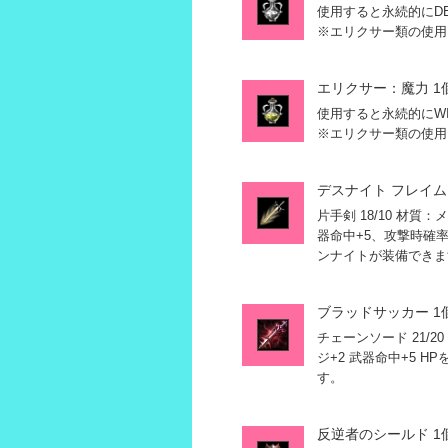
使用すると永続的にD
※エリクサー類の使用
エリクサー：魔力 1
使用すると永続的にW
※エリクサー類の使用
デスナイト フレイム
片手剣 18/10 材質
器命中+5、攻撃時確
ンナイトが装備できま
ブラッドサッカー 1
チェーンソード 21/2
ジ+2 武器命中+5 
す。
反逆者のシールド 1