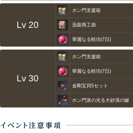
ホン門支援箱
Lv 20
迅龍商工袋
華麗なる軽功(7日)
ホン門支援箱
華麗なる軽功(7日)
Lv 30
金剛宝貝5セット
ホン門派の光る大砂漠の鍵