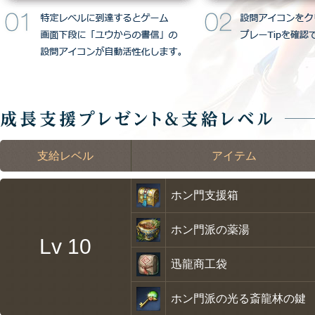
支給レベル
アイテム
ホン門支援箱
ホン門派の薬湯
Lv 10
迅龍商工袋
ホン門派の光る斎龍林の鍵