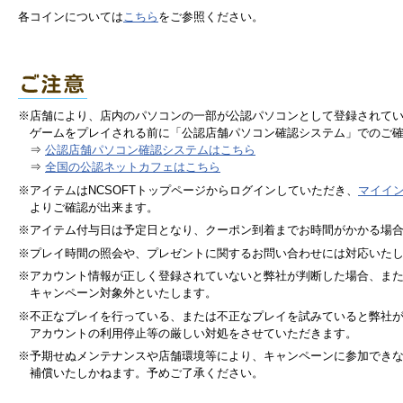
各コインについては
こちら
をご参照ください。
※店舗により、店内のパソコンの一部が公認パソコンとして登録されて
ゲームをプレイされる前に「公認店舗パソコン確認システム」でのご
⇒
公認店舗パソコン確認システムはこちら
⇒
全国の公認ネットカフェはこちら
※アイテムはNCSOFTトップページからログインしていただき、
マイイ
よりご確認が出来ます。
※アイテム付与日は予定日となり、クーポン到着までお時間がかかる場
※プレイ時間の照会や、プレゼントに関するお問い合わせには対応いた
※アカウント情報が正しく登録されていないと弊社が判断した場合、ま
キャンペーン対象外といたします。
※不正なプレイを行っている、または不正なプレイを試みていると弊社
アカウントの利用停止等の厳しい対処をさせていただきます。
※予期せぬメンテナンスや店舗環境等により、キャンペーンに参加でき
補償いたしかねます。予めご了承ください。